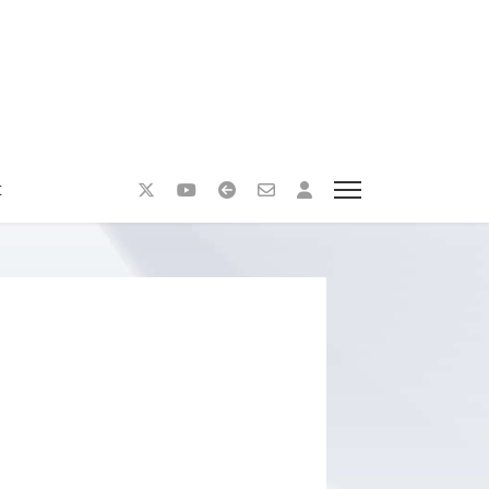
t
nzeigen