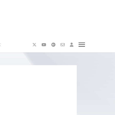
t
nzeigen